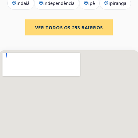
Indaiá
Independência
Ipê
Ipiranga
VER TODOS OS
253
BAIRROS