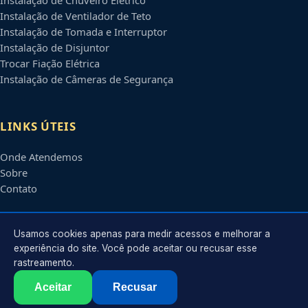
Instalação de Ventilador de Teto
Instalação de Tomada e Interruptor
Instalação de Disjuntor
Trocar Fiação Elétrica
Instalação de Câmeras de Segurança
LINKS ÚTEIS
Onde Atendemos
Sobre
Contato
CONTATO
Usamos cookies apenas para medir acessos e melhorar a
experiência do site. Você pode aceitar ou recusar esse
rastreamento.
Atendimento em
Belo Horizonte
-
MG
e regiões parceiras
contato@eletricistabelohorizonte.com.br
Aceitar
Recusar
©
2026
Eletricista em
Belo Horizonte
-
MG
. Todos os direitos reservados.