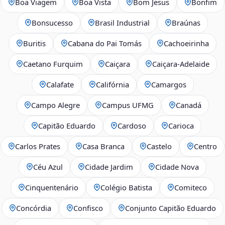
Boa Viagem
Boa Vista
Bom Jesus
Bonfim
Bonsucesso
Brasil Industrial
Braúnas
Buritis
Cabana do Pai Tomás
Cachoeirinha
Caetano Furquim
Caiçara
Caiçara-Adelaide
Calafate
Califórnia
Camargos
Campo Alegre
Campus UFMG
Canadá
Capitão Eduardo
Cardoso
Carioca
Carlos Prates
Casa Branca
Castelo
Centro
Céu Azul
Cidade Jardim
Cidade Nova
Cinquentenário
Colégio Batista
Comiteco
Concórdia
Confisco
Conjunto Capitão Eduardo