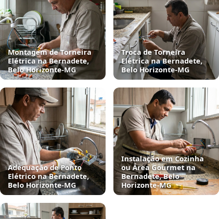
Montagem de Torneira
Troca de Torneira
Elétrica na Bernadete,
Elétrica na Bernadete,
Belo Horizonte‑MG
Belo Horizonte‑MG
Instalação em Cozinha
Adequação de Ponto
ou Área Gourmet na
Elétrico na Bernadete,
Bernadete, Belo
Belo Horizonte‑MG
Horizonte‑MG