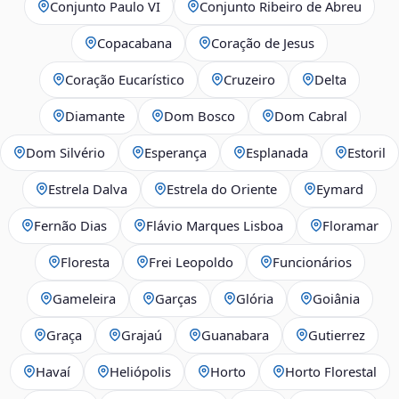
Conjunto Paulo VI
Conjunto Ribeiro de Abreu
Copacabana
Coração de Jesus
Coração Eucarístico
Cruzeiro
Delta
Diamante
Dom Bosco
Dom Cabral
Dom Silvério
Esperança
Esplanada
Estoril
Estrela Dalva
Estrela do Oriente
Eymard
Fernão Dias
Flávio Marques Lisboa
Floramar
Floresta
Frei Leopoldo
Funcionários
Gameleira
Garças
Glória
Goiânia
Graça
Grajaú
Guanabara
Gutierrez
Havaí
Heliópolis
Horto
Horto Florestal