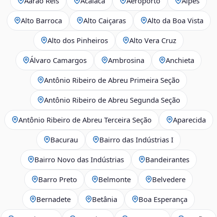
Aarão Reis
Acaiaca
Aeroporto
Alpes
Alto Barroca
Alto Caiçaras
Alto da Boa Vista
Alto dos Pinheiros
Alto Vera Cruz
Álvaro Camargos
Ambrosina
Anchieta
Antônio Ribeiro de Abreu Primeira Seção
Antônio Ribeiro de Abreu Segunda Seção
Antônio Ribeiro de Abreu Terceira Seção
Aparecida
Bacurau
Bairro das Indústrias I
Bairro Novo das Indústrias
Bandeirantes
Barro Preto
Belmonte
Belvedere
Bernadete
Betânia
Boa Esperança