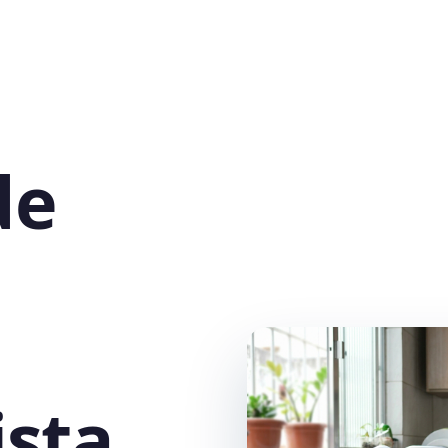
de
sta,