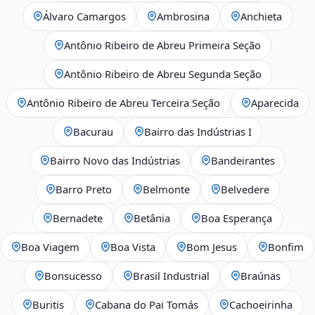
Álvaro Camargos
Ambrosina
Anchieta
Antônio Ribeiro de Abreu Primeira Seção
Antônio Ribeiro de Abreu Segunda Seção
Antônio Ribeiro de Abreu Terceira Seção
Aparecida
Bacurau
Bairro das Indústrias I
Bairro Novo das Indústrias
Bandeirantes
Barro Preto
Belmonte
Belvedere
Bernadete
Betânia
Boa Esperança
Boa Viagem
Boa Vista
Bom Jesus
Bonfim
Bonsucesso
Brasil Industrial
Braúnas
Buritis
Cabana do Pai Tomás
Cachoeirinha