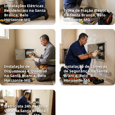
Instalações Elétricas
Residenciais na Santa
Troca de Fiação Elétrica
Branca, Belo
na Santa Branca, Belo
Horizonte‑MG
Horizonte‑MG
Instalação de
Instalação de Câmeras
Disjuntores e Quadros
de Segurança na Santa
na Santa Branca, Belo
Branca, Belo
Horizonte‑MG
Horizonte‑MG
Eletricista 24h Perto de
Você na Santa Branca,