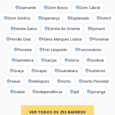
Diamante
Dom Bosco
Dom Cabral
Dom Silvério
Esperança
Esplanada
Estoril
Estrela Dalva
Estrela do Oriente
Eymard
Fernão Dias
Flávio Marques Lisboa
Floramar
Floresta
Frei Leopoldo
Funcionários
Gameleira
Garças
Glória
Goiânia
Graça
Grajaú
Guanabara
Gutierrez
Havaí
Heliópolis
Horto
Horto Florestal
Indaiá
Independência
Ipê
Ipiranga
VER TODOS OS
253
BAIRROS