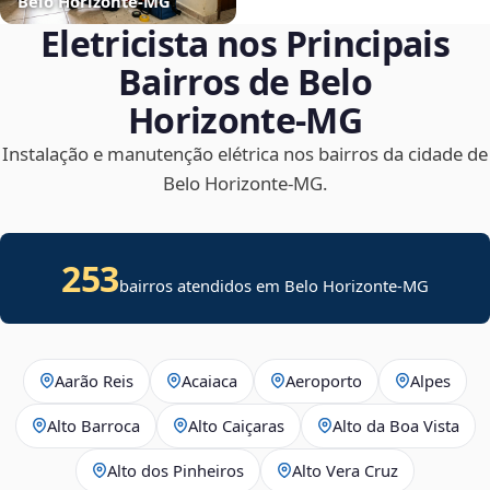
Belo Horizonte‑MG
Eletricista nos Principais
Bairros de Belo
Horizonte‑MG
Instalação e manutenção elétrica nos bairros da cidade de
Belo Horizonte‑MG.
253
bairros atendidos em Belo Horizonte-MG
Aarão Reis
Acaiaca
Aeroporto
Alpes
Alto Barroca
Alto Caiçaras
Alto da Boa Vista
Alto dos Pinheiros
Alto Vera Cruz