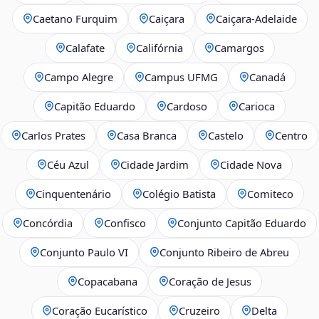
Caetano Furquim
Caiçara
Caiçara-Adelaide
Calafate
Califórnia
Camargos
Campo Alegre
Campus UFMG
Canadá
Capitão Eduardo
Cardoso
Carioca
Carlos Prates
Casa Branca
Castelo
Centro
Céu Azul
Cidade Jardim
Cidade Nova
Cinquentenário
Colégio Batista
Comiteco
Concórdia
Confisco
Conjunto Capitão Eduardo
Conjunto Paulo VI
Conjunto Ribeiro de Abreu
Copacabana
Coração de Jesus
Coração Eucarístico
Cruzeiro
Delta