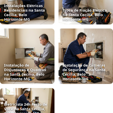
Instalações Elétricas
Residenciais na Santa
Troca de Fiação Elétrica
Cecília, Belo
na Santa Cecília, Belo
Horizonte‑MG
Horizonte‑MG
Instalação de
Instalação de Câmeras
Disjuntores e Quadros
de Segurança na Santa
na Santa Cecília, Belo
Cecília, Belo
Horizonte‑MG
Horizonte‑MG
Eletricista 24h Perto de
Você na Santa Cecília,