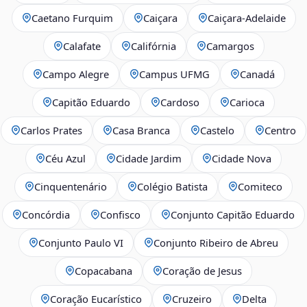
Caetano Furquim
Caiçara
Caiçara-Adelaide
Calafate
Califórnia
Camargos
Campo Alegre
Campus UFMG
Canadá
Capitão Eduardo
Cardoso
Carioca
Carlos Prates
Casa Branca
Castelo
Centro
Céu Azul
Cidade Jardim
Cidade Nova
Cinquentenário
Colégio Batista
Comiteco
Concórdia
Confisco
Conjunto Capitão Eduardo
Conjunto Paulo VI
Conjunto Ribeiro de Abreu
Copacabana
Coração de Jesus
Coração Eucarístico
Cruzeiro
Delta