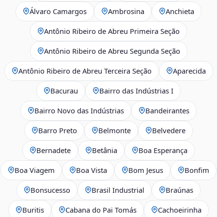
Álvaro Camargos
Ambrosina
Anchieta
Antônio Ribeiro de Abreu Primeira Seção
Antônio Ribeiro de Abreu Segunda Seção
Antônio Ribeiro de Abreu Terceira Seção
Aparecida
Bacurau
Bairro das Indústrias I
Bairro Novo das Indústrias
Bandeirantes
Barro Preto
Belmonte
Belvedere
Bernadete
Betânia
Boa Esperança
Boa Viagem
Boa Vista
Bom Jesus
Bonfim
Bonsucesso
Brasil Industrial
Braúnas
Buritis
Cabana do Pai Tomás
Cachoeirinha