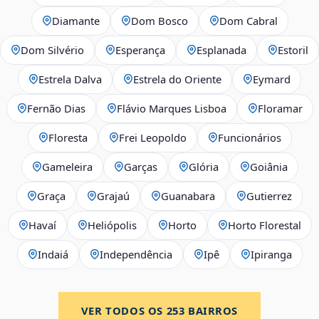
Diamante
Dom Bosco
Dom Cabral
Dom Silvério
Esperança
Esplanada
Estoril
Estrela Dalva
Estrela do Oriente
Eymard
Fernão Dias
Flávio Marques Lisboa
Floramar
Floresta
Frei Leopoldo
Funcionários
Gameleira
Garças
Glória
Goiânia
Graça
Grajaú
Guanabara
Gutierrez
Havaí
Heliópolis
Horto
Horto Florestal
Indaiá
Independência
Ipê
Ipiranga
VER TODOS OS
253
BAIRROS