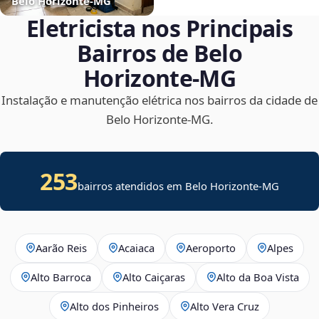
Belo Horizonte‑MG
Eletricista nos Principais
Bairros de Belo
Horizonte‑MG
Instalação e manutenção elétrica nos bairros da cidade de
Belo Horizonte‑MG.
253
bairros atendidos em Belo Horizonte-MG
Aarão Reis
Acaiaca
Aeroporto
Alpes
Alto Barroca
Alto Caiçaras
Alto da Boa Vista
Alto dos Pinheiros
Alto Vera Cruz