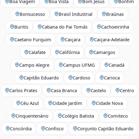
Boa Viagem
Boa Vista
Bom Jesus
Bonfim
Bonsucesso
Brasil Industrial
Braúnas
Buritis
Cabana do Pai Tomás
Cachoeirinha
Caetano Furquim
Caiçara
Caiçara-Adelaide
Calafate
Califórnia
Camargos
Campo Alegre
Campus UFMG
Canadá
Capitão Eduardo
Cardoso
Carioca
Carlos Prates
Casa Branca
Castelo
Centro
Céu Azul
Cidade Jardim
Cidade Nova
Cinquentenário
Colégio Batista
Comiteco
Concórdia
Confisco
Conjunto Capitão Eduardo