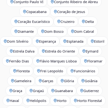
Conjunto Paulo VI
Conjunto Ribeiro de Abreu
Copacabana
Coração de Jesus
Coração Eucarístico
Cruzeiro
Delta
Diamante
Dom Bosco
Dom Cabral
Dom Silvério
Esperança
Esplanada
Estoril
Estrela Dalva
Estrela do Oriente
Eymard
Fernão Dias
Flávio Marques Lisboa
Floramar
Floresta
Frei Leopoldo
Funcionários
Gameleira
Garças
Glória
Goiânia
Graça
Grajaú
Guanabara
Gutierrez
Havaí
Heliópolis
Horto
Horto Florestal