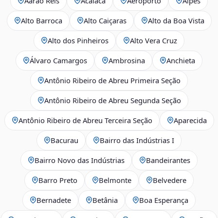
Aarão Reis
Acaiaca
Aeroporto
Alpes
Alto Barroca
Alto Caiçaras
Alto da Boa Vista
Alto dos Pinheiros
Alto Vera Cruz
Álvaro Camargos
Ambrosina
Anchieta
Antônio Ribeiro de Abreu Primeira Seção
Antônio Ribeiro de Abreu Segunda Seção
Antônio Ribeiro de Abreu Terceira Seção
Aparecida
Bacurau
Bairro das Indústrias I
Bairro Novo das Indústrias
Bandeirantes
Barro Preto
Belmonte
Belvedere
Bernadete
Betânia
Boa Esperança