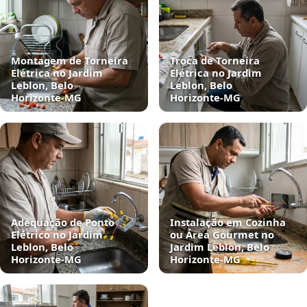
Montagem de Torneira
Troca de Torneira
Elétrica no Jardim
Elétrica no Jardim
Leblon, Belo
Leblon, Belo
Horizonte‑MG
Horizonte‑MG
Adequação de Ponto
Instalação em Cozinha
Elétrico no Jardim
ou Área Gourmet no
Leblon, Belo
Jardim Leblon, Belo
Horizonte‑MG
Horizonte‑MG