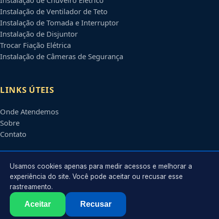
Instalação de Ventilador de Teto
Instalação de Tomada e Interruptor
Instalação de Disjuntor
Trocar Fiação Elétrica
Instalação de Câmeras de Segurança
LINKS ÚTEIS
Onde Atendemos
Sobre
Contato
CONTATO
Usamos cookies apenas para medir acessos e melhorar a
experiência do site. Você pode aceitar ou recusar esse
rastreamento.
Atendimento em
Belo Horizonte
-
MG
e regiões parceiras
contato@eletricistabelohorizonte.com.br
Aceitar
Recusar
©
2026
Eletricista em
Belo Horizonte
-
MG
. Todos os direitos reservados.