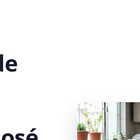
de
José,