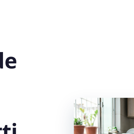
de
ti,