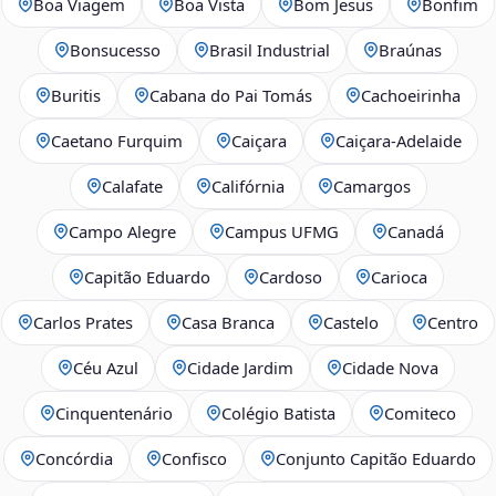
Boa Viagem
Boa Vista
Bom Jesus
Bonfim
Bonsucesso
Brasil Industrial
Braúnas
Buritis
Cabana do Pai Tomás
Cachoeirinha
Caetano Furquim
Caiçara
Caiçara-Adelaide
Calafate
Califórnia
Camargos
Campo Alegre
Campus UFMG
Canadá
Capitão Eduardo
Cardoso
Carioca
Carlos Prates
Casa Branca
Castelo
Centro
Céu Azul
Cidade Jardim
Cidade Nova
Cinquentenário
Colégio Batista
Comiteco
Concórdia
Confisco
Conjunto Capitão Eduardo