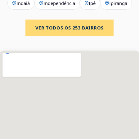
Indaiá
Independência
Ipê
Ipiranga
VER TODOS OS
253
BAIRROS