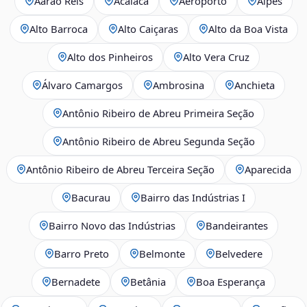
Aarão Reis
Acaiaca
Aeroporto
Alpes
Alto Barroca
Alto Caiçaras
Alto da Boa Vista
Alto dos Pinheiros
Alto Vera Cruz
Álvaro Camargos
Ambrosina
Anchieta
Antônio Ribeiro de Abreu Primeira Seção
Antônio Ribeiro de Abreu Segunda Seção
Antônio Ribeiro de Abreu Terceira Seção
Aparecida
Bacurau
Bairro das Indústrias I
Bairro Novo das Indústrias
Bandeirantes
Barro Preto
Belmonte
Belvedere
Bernadete
Betânia
Boa Esperança