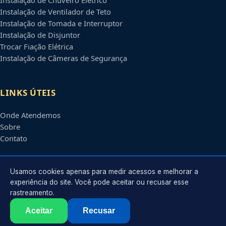
Instalação de Ventilador de Teto
Instalação de Tomada e Interruptor
Instalação de Disjuntor
Trocar Fiação Elétrica
Instalação de Câmeras de Segurança
LINKS ÚTEIS
Onde Atendemos
Sobre
Contato
CONTATO
Usamos cookies apenas para medir acessos e melhorar a
experiência do site. Você pode aceitar ou recusar esse
rastreamento.
Atendimento em
Belo Horizonte
-
MG
e regiões parceiras
contato@eletricistabelohorizonte.com.br
Aceitar
Recusar
©
2026
Eletricista em
Belo Horizonte
-
MG
. Todos os direitos reservados.