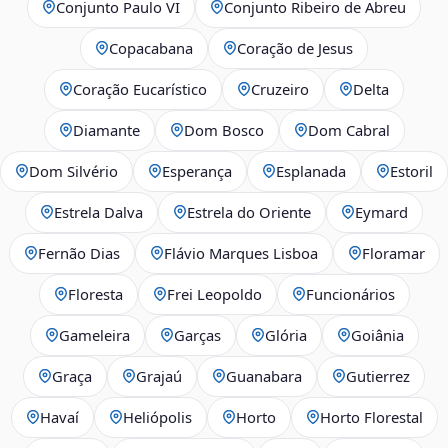
Conjunto Paulo VI
Conjunto Ribeiro de Abreu
Copacabana
Coração de Jesus
Coração Eucarístico
Cruzeiro
Delta
Diamante
Dom Bosco
Dom Cabral
Dom Silvério
Esperança
Esplanada
Estoril
Estrela Dalva
Estrela do Oriente
Eymard
Fernão Dias
Flávio Marques Lisboa
Floramar
Floresta
Frei Leopoldo
Funcionários
Gameleira
Garças
Glória
Goiânia
Graça
Grajaú
Guanabara
Gutierrez
Havaí
Heliópolis
Horto
Horto Florestal