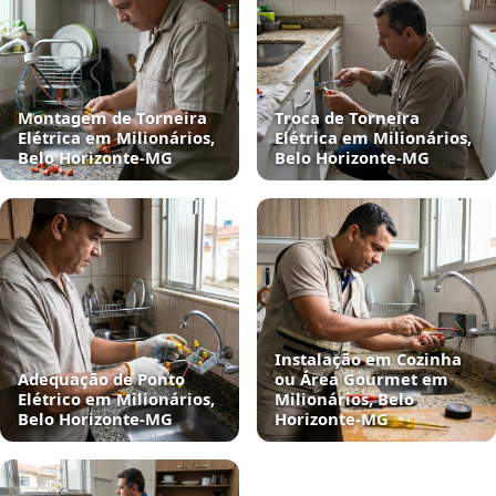
Montagem de Torneira
Troca de Torneira
Elétrica em Milionários,
Elétrica em Milionários,
Belo Horizonte‑MG
Belo Horizonte‑MG
Instalação em Cozinha
Adequação de Ponto
ou Área Gourmet em
Elétrico em Milionários,
Milionários, Belo
Belo Horizonte‑MG
Horizonte‑MG