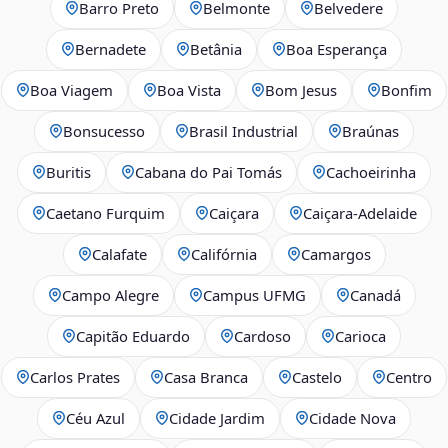
Barro Preto
Belmonte
Belvedere
Bernadete
Betânia
Boa Esperança
Boa Viagem
Boa Vista
Bom Jesus
Bonfim
Bonsucesso
Brasil Industrial
Braúnas
Buritis
Cabana do Pai Tomás
Cachoeirinha
Caetano Furquim
Caiçara
Caiçara-Adelaide
Calafate
Califórnia
Camargos
Campo Alegre
Campus UFMG
Canadá
Capitão Eduardo
Cardoso
Carioca
Carlos Prates
Casa Branca
Castelo
Centro
Céu Azul
Cidade Jardim
Cidade Nova