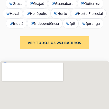
Graça
Grajaú
Guanabara
Gutierrez
Havaí
Heliópolis
Horto
Horto Florestal
Indaiá
Independência
Ipê
Ipiranga
VER TODOS OS
253
BAIRROS