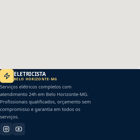
ELETRICISTA
BELO HORIZONTE
-
MG
Serviços elétricos completos com
atendimento 24h em
Belo Horizonte
-
MG
.
Profissionais qualificados, orçamento sem
compromisso e garantia em todos os
serviços.