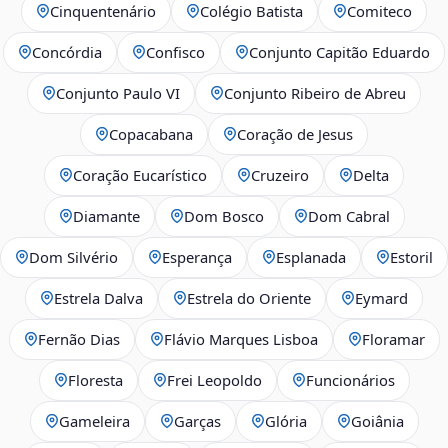
Cinquentenário
Colégio Batista
Comiteco
Concórdia
Confisco
Conjunto Capitão Eduardo
Conjunto Paulo VI
Conjunto Ribeiro de Abreu
Copacabana
Coração de Jesus
Coração Eucarístico
Cruzeiro
Delta
Diamante
Dom Bosco
Dom Cabral
Dom Silvério
Esperança
Esplanada
Estoril
Estrela Dalva
Estrela do Oriente
Eymard
Fernão Dias
Flávio Marques Lisboa
Floramar
Floresta
Frei Leopoldo
Funcionários
Gameleira
Garças
Glória
Goiânia