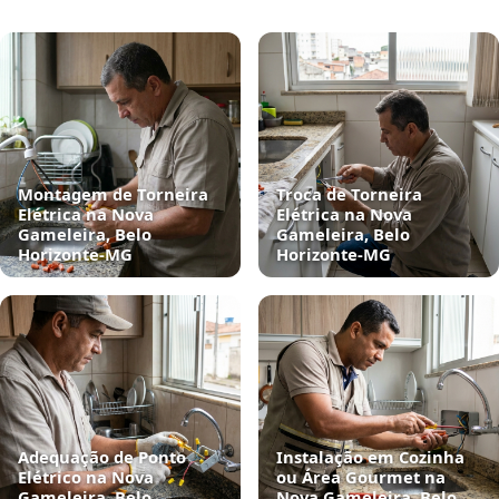
Montagem de Torneira
Troca de Torneira
Elétrica na Nova
Elétrica na Nova
Gameleira, Belo
Gameleira, Belo
Horizonte‑MG
Horizonte‑MG
Adequação de Ponto
Instalação em Cozinha
Elétrico na Nova
ou Área Gourmet na
Gameleira, Belo
Nova Gameleira, Belo