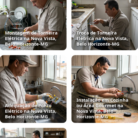
Montagem de Torneira
Troca de Torneira
Elétrica na Nova Vista,
Elétrica na Nova Vista,
Belo Horizonte‑MG
Belo Horizonte‑MG
Instalação em Cozinha
Adequação de Ponto
ou Área Gourmet na
Elétrico na Nova Vista,
Nova Vista, Belo
Belo Horizonte‑MG
Horizonte‑MG