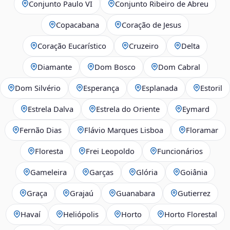
Conjunto Paulo VI
Conjunto Ribeiro de Abreu
Copacabana
Coração de Jesus
Coração Eucarístico
Cruzeiro
Delta
Diamante
Dom Bosco
Dom Cabral
Dom Silvério
Esperança
Esplanada
Estoril
Estrela Dalva
Estrela do Oriente
Eymard
Fernão Dias
Flávio Marques Lisboa
Floramar
Floresta
Frei Leopoldo
Funcionários
Gameleira
Garças
Glória
Goiânia
Graça
Grajaú
Guanabara
Gutierrez
Havaí
Heliópolis
Horto
Horto Florestal