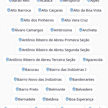
Aarão Reis
Acaiaca
Aeroporto
Alpes
Alto Barroca
Alto Caiçaras
Alto da Boa Vista
Alto dos Pinheiros
Alto Vera Cruz
Álvaro Camargos
Ambrosina
Anchieta
Antônio Ribeiro de Abreu Primeira Seção
Antônio Ribeiro de Abreu Segunda Seção
Antônio Ribeiro de Abreu Terceira Seção
Aparecida
Bacurau
Bairro das Indústrias I
Bairro Novo das Indústrias
Bandeirantes
Barro Preto
Belmonte
Belvedere
Bernadete
Betânia
Boa Esperança