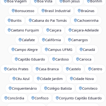
Boa Viagem
Boa Vista
Bom Jesus
Bonfim
Bonsucesso
Brasil Industrial
Braúnas
Buritis
Cabana do Pai Tomás
Cachoeirinha
Caetano Furquim
Caiçara
Caiçara-Adelaide
Calafate
Califórnia
Camargos
Campo Alegre
Campus UFMG
Canadá
Capitão Eduardo
Cardoso
Carioca
Carlos Prates
Casa Branca
Castelo
Centro
Céu Azul
Cidade Jardim
Cidade Nova
Cinquentenário
Colégio Batista
Comiteco
Concórdia
Confisco
Conjunto Capitão Eduardo