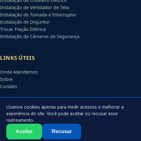
Instalação de Ventilador de Teto
Instalação de Tomada e Interruptor
Instalação de Disjuntor
Trocar Fiação Elétrica
Instalação de Câmeras de Segurança
LINKS ÚTEIS
Onde Atendemos
Sobre
Contato
CONTATO
Usamos cookies apenas para medir acessos e melhorar a
experiência do site. Você pode aceitar ou recusar esse
rastreamento.
Atendimento em
Belo Horizonte
-
MG
e regiões parceiras
contato@eletricistabelohorizonte.com.br
Aceitar
Recusar
©
2026
Eletricista em
Belo Horizonte
-
MG
. Todos os direitos reservados.