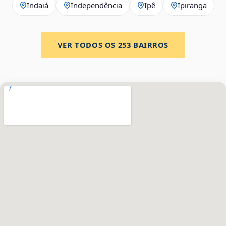
Indaiá
Independência
Ipê
Ipiranga
VER TODOS OS
253
BAIRROS