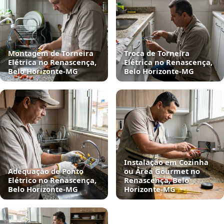
Montagem de Torneira
Troca de Torneira
Elétrica no Renascença,
Elétrica no Renascença,
Belo Horizonte‑MG
Belo Horizonte‑MG
Instalação em Cozinha
Adequação de Ponto
ou Área Gourmet no
Elétrico no Renascença,
Renascença, Belo
Belo Horizonte‑MG
Horizonte‑MG