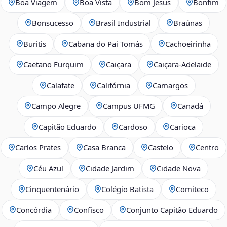
Boa Viagem
Boa Vista
Bom Jesus
Bonfim
Bonsucesso
Brasil Industrial
Braúnas
Buritis
Cabana do Pai Tomás
Cachoeirinha
Caetano Furquim
Caiçara
Caiçara-Adelaide
Calafate
Califórnia
Camargos
Campo Alegre
Campus UFMG
Canadá
Capitão Eduardo
Cardoso
Carioca
Carlos Prates
Casa Branca
Castelo
Centro
Céu Azul
Cidade Jardim
Cidade Nova
Cinquentenário
Colégio Batista
Comiteco
Concórdia
Confisco
Conjunto Capitão Eduardo