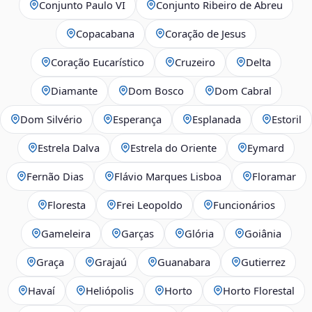
Conjunto Paulo VI
Conjunto Ribeiro de Abreu
Copacabana
Coração de Jesus
Coração Eucarístico
Cruzeiro
Delta
Diamante
Dom Bosco
Dom Cabral
Dom Silvério
Esperança
Esplanada
Estoril
Estrela Dalva
Estrela do Oriente
Eymard
Fernão Dias
Flávio Marques Lisboa
Floramar
Floresta
Frei Leopoldo
Funcionários
Gameleira
Garças
Glória
Goiânia
Graça
Grajaú
Guanabara
Gutierrez
Havaí
Heliópolis
Horto
Horto Florestal