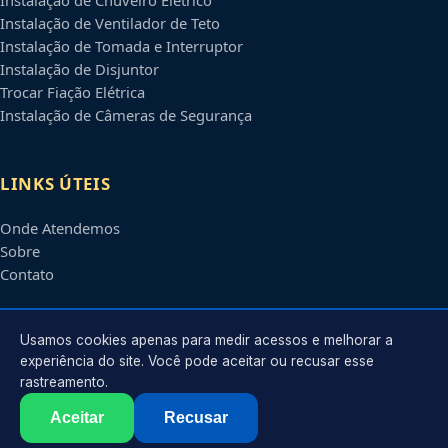
Instalação de Ventilador de Teto
Instalação de Tomada e Interruptor
Instalação de Disjuntor
Trocar Fiação Elétrica
Instalação de Câmeras de Segurança
LINKS ÚTEIS
Onde Atendemos
Sobre
Contato
CONTATO
Usamos cookies apenas para medir acessos e melhorar a
experiência do site. Você pode aceitar ou recusar esse
rastreamento.
Atendimento em
Belo Horizonte
-
MG
e regiões parceiras
contato@eletricistabelohorizonte.com.br
Aceitar
Recusar
©
2026
Eletricista em
Belo Horizonte
-
MG
. Todos os direitos reservados.