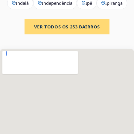
Indaiá
Independência
Ipê
Ipiranga
VER TODOS OS
253
BAIRROS