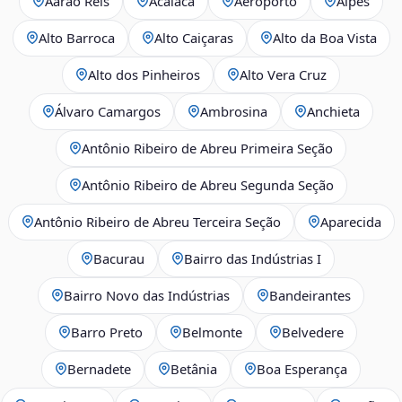
Aarão Reis
Acaiaca
Aeroporto
Alpes
Alto Barroca
Alto Caiçaras
Alto da Boa Vista
Alto dos Pinheiros
Alto Vera Cruz
Álvaro Camargos
Ambrosina
Anchieta
Antônio Ribeiro de Abreu Primeira Seção
Antônio Ribeiro de Abreu Segunda Seção
Antônio Ribeiro de Abreu Terceira Seção
Aparecida
Bacurau
Bairro das Indústrias I
Bairro Novo das Indústrias
Bandeirantes
Barro Preto
Belmonte
Belvedere
Bernadete
Betânia
Boa Esperança