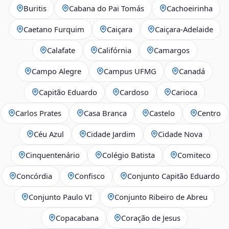
Buritis
Cabana do Pai Tomás
Cachoeirinha
Caetano Furquim
Caiçara
Caiçara-Adelaide
Calafate
Califórnia
Camargos
Campo Alegre
Campus UFMG
Canadá
Capitão Eduardo
Cardoso
Carioca
Carlos Prates
Casa Branca
Castelo
Centro
Céu Azul
Cidade Jardim
Cidade Nova
Cinquentenário
Colégio Batista
Comiteco
Concórdia
Confisco
Conjunto Capitão Eduardo
Conjunto Paulo VI
Conjunto Ribeiro de Abreu
Copacabana
Coração de Jesus