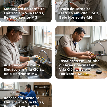
Montagem de Torneira
Troca de Torneira
Elétrica em Vila Clóris,
Elétrica em Vila Clóris,
Belo Horizonte‑MG
Belo Horizonte‑MG
Instalação em Cozinha
Adequação de Ponto
ou Área Gourmet em
Elétrico em Vila Clóris,
Vila Clóris, Belo
Belo Horizonte‑MG
Horizonte‑MG
Reparo em Torneira
Elétrica em Vila Clóris,
Belo Horizonte‑MG