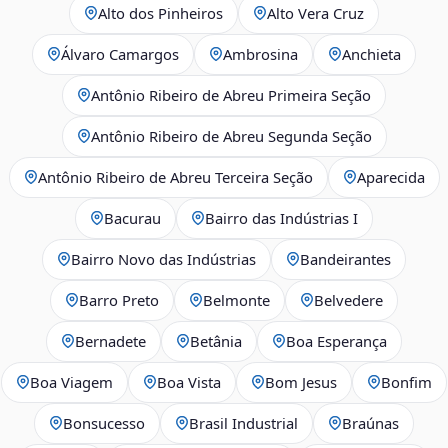
Alto dos Pinheiros
Alto Vera Cruz
Álvaro Camargos
Ambrosina
Anchieta
Antônio Ribeiro de Abreu Primeira Seção
Antônio Ribeiro de Abreu Segunda Seção
Antônio Ribeiro de Abreu Terceira Seção
Aparecida
Bacurau
Bairro das Indústrias I
Bairro Novo das Indústrias
Bandeirantes
Barro Preto
Belmonte
Belvedere
Bernadete
Betânia
Boa Esperança
Boa Viagem
Boa Vista
Bom Jesus
Bonfim
Bonsucesso
Brasil Industrial
Braúnas