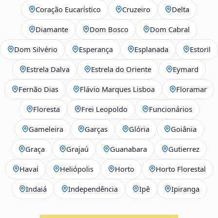
Coração Eucarístico
Cruzeiro
Delta
Diamante
Dom Bosco
Dom Cabral
Dom Silvério
Esperança
Esplanada
Estoril
Estrela Dalva
Estrela do Oriente
Eymard
Fernão Dias
Flávio Marques Lisboa
Floramar
Floresta
Frei Leopoldo
Funcionários
Gameleira
Garças
Glória
Goiânia
Graça
Grajaú
Guanabara
Gutierrez
Havaí
Heliópolis
Horto
Horto Florestal
Indaiá
Independência
Ipê
Ipiranga