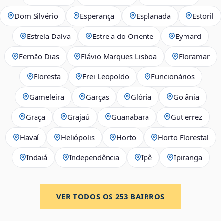
Dom Silvério
Esperança
Esplanada
Estoril
Estrela Dalva
Estrela do Oriente
Eymard
Fernão Dias
Flávio Marques Lisboa
Floramar
Floresta
Frei Leopoldo
Funcionários
Gameleira
Garças
Glória
Goiânia
Graça
Grajaú
Guanabara
Gutierrez
Havaí
Heliópolis
Horto
Horto Florestal
Indaiá
Independência
Ipê
Ipiranga
VER TODOS OS
253
BAIRROS