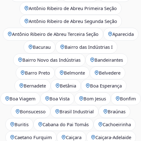
Antônio Ribeiro de Abreu Primeira Seção
Antônio Ribeiro de Abreu Segunda Seção
Antônio Ribeiro de Abreu Terceira Seção
Aparecida
Bacurau
Bairro das Indústrias I
Bairro Novo das Indústrias
Bandeirantes
Barro Preto
Belmonte
Belvedere
Bernadete
Betânia
Boa Esperança
Boa Viagem
Boa Vista
Bom Jesus
Bonfim
Bonsucesso
Brasil Industrial
Braúnas
Buritis
Cabana do Pai Tomás
Cachoeirinha
Caetano Furquim
Caiçara
Caiçara-Adelaide