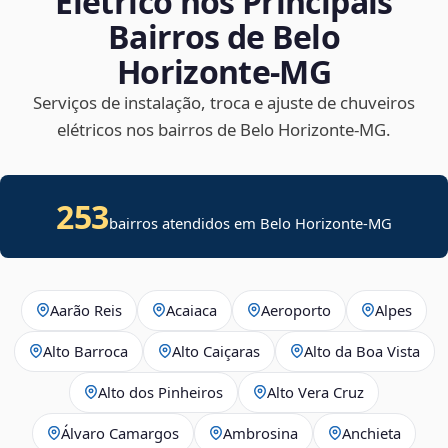
Elétrico nos Principais
Bairros de Belo
Horizonte‑MG
Serviços de instalação, troca e ajuste de chuveiros
elétricos nos bairros de Belo Horizonte‑MG.
253
bairros atendidos em Belo Horizonte-MG
Aarão Reis
Acaiaca
Aeroporto
Alpes
Alto Barroca
Alto Caiçaras
Alto da Boa Vista
Alto dos Pinheiros
Alto Vera Cruz
Álvaro Camargos
Ambrosina
Anchieta