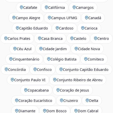
Calafate
Califórnia
Camargos
Campo Alegre
Campus UFMG
Canadá
Capitão Eduardo
Cardoso
Carioca
Carlos Prates
Casa Branca
Castelo
Centro
Céu Azul
Cidade Jardim
Cidade Nova
Cinquentenário
Colégio Batista
Comiteco
Concórdia
Confisco
Conjunto Capitão Eduardo
Conjunto Paulo VI
Conjunto Ribeiro de Abreu
Copacabana
Coração de Jesus
Coração Eucarístico
Cruzeiro
Delta
Diamante
Dom Bosco
Dom Cabral