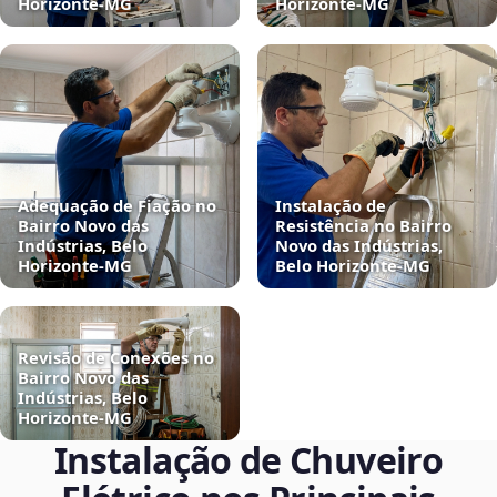
Horizonte‑MG
Horizonte‑MG
Adequação de Fiação no
Instalação de
Bairro Novo das
Resistência no Bairro
Indústrias, Belo
Novo das Indústrias,
Horizonte‑MG
Belo Horizonte‑MG
Revisão de Conexões no
Bairro Novo das
Indústrias, Belo
Horizonte‑MG
Instalação de Chuveiro