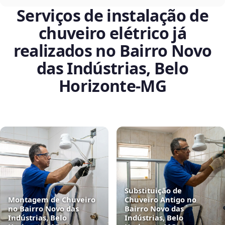
Serviços de instalação de
chuveiro elétrico já
realizados no Bairro Novo
das Indústrias, Belo
Horizonte‑MG
Substituição de
Montagem de Chuveiro
Chuveiro Antigo no
no Bairro Novo das
Bairro Novo das
Indústrias, Belo
Indústrias, Belo