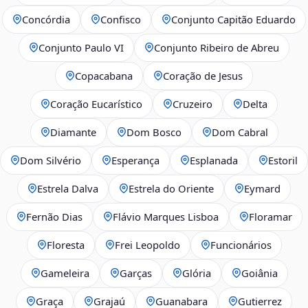
Concórdia
Confisco
Conjunto Capitão Eduardo
Conjunto Paulo VI
Conjunto Ribeiro de Abreu
Copacabana
Coração de Jesus
Coração Eucarístico
Cruzeiro
Delta
Diamante
Dom Bosco
Dom Cabral
Dom Silvério
Esperança
Esplanada
Estoril
Estrela Dalva
Estrela do Oriente
Eymard
Fernão Dias
Flávio Marques Lisboa
Floramar
Floresta
Frei Leopoldo
Funcionários
Gameleira
Garças
Glória
Goiânia
Graça
Grajaú
Guanabara
Gutierrez