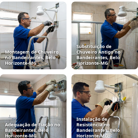
Substituição de
Montagem de Chuveiro
Chuveiro Antigo no
no Bandeirantes, Belo
Bandeirantes, Belo
Horizonte‑MG
Horizonte‑MG
Instalação de
Adequação de Fiação no
Resistência no
Bandeirantes, Belo
Bandeirantes, Belo
Horizonte‑MG
Horizonte‑MG