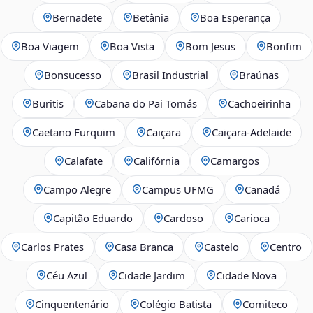
Bernadete
Betânia
Boa Esperança
Boa Viagem
Boa Vista
Bom Jesus
Bonfim
Bonsucesso
Brasil Industrial
Braúnas
Buritis
Cabana do Pai Tomás
Cachoeirinha
Caetano Furquim
Caiçara
Caiçara-Adelaide
Calafate
Califórnia
Camargos
Campo Alegre
Campus UFMG
Canadá
Capitão Eduardo
Cardoso
Carioca
Carlos Prates
Casa Branca
Castelo
Centro
Céu Azul
Cidade Jardim
Cidade Nova
Cinquentenário
Colégio Batista
Comiteco