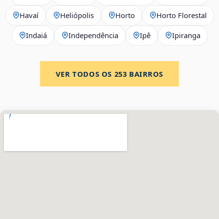
Havaí
Heliópolis
Horto
Horto Florestal
Indaiá
Independência
Ipê
Ipiranga
VER TODOS OS
253
BAIRROS