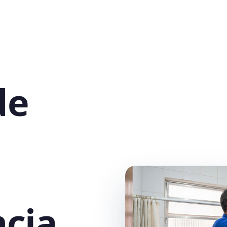
de
cia,