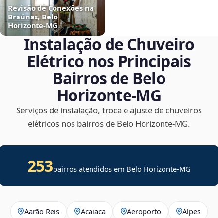
Revisão de Conexões na
Braúnas, Belo
Horizonte‑MG
Instalação de Chuveiro
Elétrico nos Principais
Bairros de Belo
Horizonte‑MG
Serviços de instalação, troca e ajuste de chuveiros
elétricos nos bairros de Belo Horizonte‑MG.
253
bairros atendidos em Belo Horizonte-MG
Aarão Reis
Acaiaca
Aeroporto
Alpes