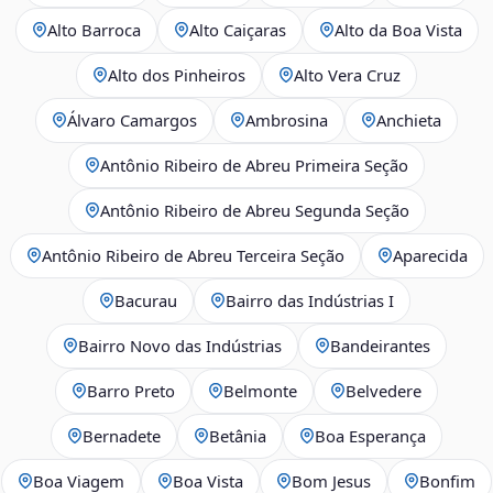
Alto Barroca
Alto Caiçaras
Alto da Boa Vista
Alto dos Pinheiros
Alto Vera Cruz
Álvaro Camargos
Ambrosina
Anchieta
Antônio Ribeiro de Abreu Primeira Seção
Antônio Ribeiro de Abreu Segunda Seção
Antônio Ribeiro de Abreu Terceira Seção
Aparecida
Bacurau
Bairro das Indústrias I
Bairro Novo das Indústrias
Bandeirantes
Barro Preto
Belmonte
Belvedere
Bernadete
Betânia
Boa Esperança
Boa Viagem
Boa Vista
Bom Jesus
Bonfim