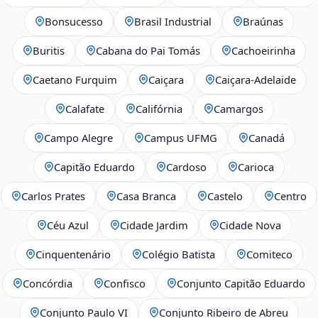
Bonsucesso
Brasil Industrial
Braúnas
Buritis
Cabana do Pai Tomás
Cachoeirinha
Caetano Furquim
Caiçara
Caiçara-Adelaide
Calafate
Califórnia
Camargos
Campo Alegre
Campus UFMG
Canadá
Capitão Eduardo
Cardoso
Carioca
Carlos Prates
Casa Branca
Castelo
Centro
Céu Azul
Cidade Jardim
Cidade Nova
Cinquentenário
Colégio Batista
Comiteco
Concórdia
Confisco
Conjunto Capitão Eduardo
Conjunto Paulo VI
Conjunto Ribeiro de Abreu