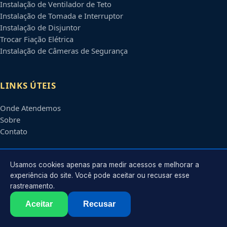
Instalação de Ventilador de Teto
Instalação de Tomada e Interruptor
Instalação de Disjuntor
Trocar Fiação Elétrica
Instalação de Câmeras de Segurança
LINKS ÚTEIS
Onde Atendemos
Sobre
Contato
CONTATO
Usamos cookies apenas para medir acessos e melhorar a
experiência do site. Você pode aceitar ou recusar esse
rastreamento.
Atendimento em
Belo Horizonte
-
MG
e regiões parceiras
contato@eletricistabelohorizonte.com.br
Aceitar
Recusar
©
2026
Eletricista em
Belo Horizonte
-
MG
. Todos os direitos reservados.
Política de Privacidade
·
Termos de Uso
·
Sitemap