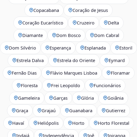
Copacabana
Coração de Jesus
Coração Eucarístico
Cruzeiro
Delta
Diamante
Dom Bosco
Dom Cabral
Dom Silvério
Esperança
Esplanada
Estoril
Estrela Dalva
Estrela do Oriente
Eymard
Fernão Dias
Flávio Marques Lisboa
Floramar
Floresta
Frei Leopoldo
Funcionários
Gameleira
Garças
Glória
Goiânia
Graça
Grajaú
Guanabara
Gutierrez
Havaí
Heliópolis
Horto
Horto Florestal
Indaiá
Independência
Ipê
Ipiranga