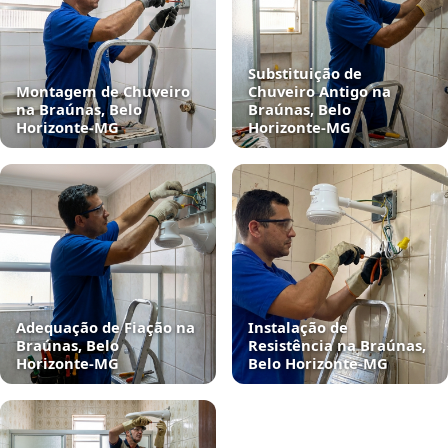
Substituição de
Montagem de Chuveiro
Chuveiro Antigo na
na Braúnas, Belo
Braúnas, Belo
Horizonte‑MG
Horizonte‑MG
Adequação de Fiação na
Instalação de
Braúnas, Belo
Resistência na Braúnas,
Horizonte‑MG
Belo Horizonte‑MG