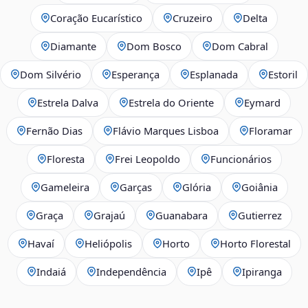
Coração Eucarístico
Cruzeiro
Delta
Diamante
Dom Bosco
Dom Cabral
Dom Silvério
Esperança
Esplanada
Estoril
Estrela Dalva
Estrela do Oriente
Eymard
Fernão Dias
Flávio Marques Lisboa
Floramar
Floresta
Frei Leopoldo
Funcionários
Gameleira
Garças
Glória
Goiânia
Graça
Grajaú
Guanabara
Gutierrez
Havaí
Heliópolis
Horto
Horto Florestal
Indaiá
Independência
Ipê
Ipiranga