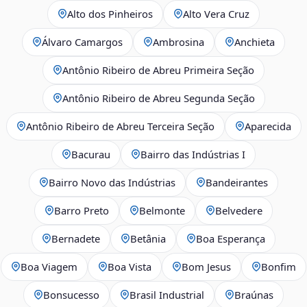
Alto dos Pinheiros
Alto Vera Cruz
Álvaro Camargos
Ambrosina
Anchieta
Antônio Ribeiro de Abreu Primeira Seção
Antônio Ribeiro de Abreu Segunda Seção
Antônio Ribeiro de Abreu Terceira Seção
Aparecida
Bacurau
Bairro das Indústrias I
Bairro Novo das Indústrias
Bandeirantes
Barro Preto
Belmonte
Belvedere
Bernadete
Betânia
Boa Esperança
Boa Viagem
Boa Vista
Bom Jesus
Bonfim
Bonsucesso
Brasil Industrial
Braúnas