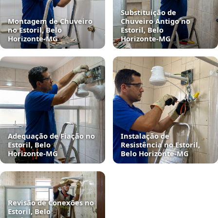
Substituição de
Montagem de Chuveiro
Chuveiro Antigo no
no Estoril, Belo
Estoril, Belo
Horizonte‑MG
Horizonte‑MG
Adequação de Fiação no
Instalação de
Estoril, Belo
Resistência no Estoril,
Horizonte‑MG
Belo Horizonte‑MG
Revisão de Conexões no
Estoril, Belo