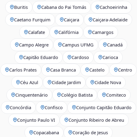
Buritis
Cabana do Pai Tomás
Cachoeirinha
Caetano Furquim
Caiçara
Caiçara-Adelaide
Calafate
Califórnia
Camargos
Campo Alegre
Campus UFMG
Canadá
Capitão Eduardo
Cardoso
Carioca
Carlos Prates
Casa Branca
Castelo
Centro
Céu Azul
Cidade Jardim
Cidade Nova
Cinquentenário
Colégio Batista
Comiteco
Concórdia
Confisco
Conjunto Capitão Eduardo
Conjunto Paulo VI
Conjunto Ribeiro de Abreu
Copacabana
Coração de Jesus