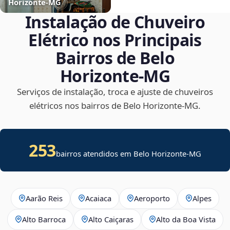
Horizonte‑MG
Instalação de Chuveiro
Elétrico nos Principais
Bairros de Belo
Horizonte‑MG
Serviços de instalação, troca e ajuste de chuveiros
elétricos nos bairros de Belo Horizonte‑MG.
253
bairros atendidos em Belo Horizonte-MG
Aarão Reis
Acaiaca
Aeroporto
Alpes
Alto Barroca
Alto Caiçaras
Alto da Boa Vista