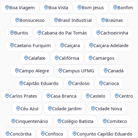
Boa Viagem
Boa Vista
Bom Jesus
Bonfim
Bonsucesso
Brasil Industrial
Braúnas
Buritis
Cabana do Pai Tomás
Cachoeirinha
Caetano Furquim
Caiçara
Caiçara-Adelaide
Calafate
Califórnia
Camargos
Campo Alegre
Campus UFMG
Canadá
Capitão Eduardo
Cardoso
Carioca
Carlos Prates
Casa Branca
Castelo
Centro
Céu Azul
Cidade Jardim
Cidade Nova
Cinquentenário
Colégio Batista
Comiteco
Concórdia
Confisco
Conjunto Capitão Eduardo