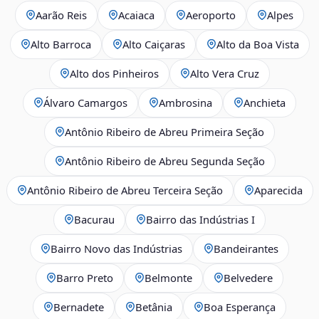
Aarão Reis
Acaiaca
Aeroporto
Alpes
Alto Barroca
Alto Caiçaras
Alto da Boa Vista
Alto dos Pinheiros
Alto Vera Cruz
Álvaro Camargos
Ambrosina
Anchieta
Antônio Ribeiro de Abreu Primeira Seção
Antônio Ribeiro de Abreu Segunda Seção
Antônio Ribeiro de Abreu Terceira Seção
Aparecida
Bacurau
Bairro das Indústrias I
Bairro Novo das Indústrias
Bandeirantes
Barro Preto
Belmonte
Belvedere
Bernadete
Betânia
Boa Esperança