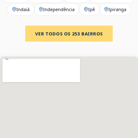
Indaiá
Independência
Ipê
Ipiranga
VER TODOS OS
253
BAIRROS