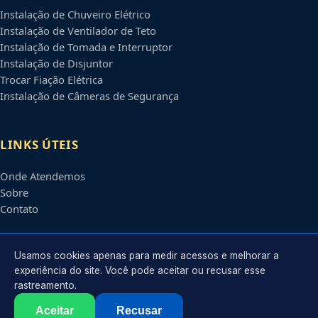
Instalação de Chuveiro Elétrico
Instalação de Ventilador de Teto
Instalação de Tomada e Interruptor
Instalação de Disjuntor
Trocar Fiação Elétrica
Instalação de Câmeras de Segurança
LINKS ÚTEIS
Onde Atendemos
Sobre
Contato
CONTATO
Usamos cookies apenas para medir acessos e melhorar a
experiência do site. Você pode aceitar ou recusar esse
rastreamento.
Atendimento em
Belo Horizonte
-
MG
e regiões parceiras
contato@eletricistabelohorizonte.com.br
Aceitar
Recusar