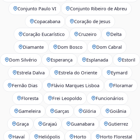
Conjunto Paulo VI
Conjunto Ribeiro de Abreu
Copacabana
Coração de Jesus
Coração Eucarístico
Cruzeiro
Delta
Diamante
Dom Bosco
Dom Cabral
Dom Silvério
Esperança
Esplanada
Estoril
Estrela Dalva
Estrela do Oriente
Eymard
Fernão Dias
Flávio Marques Lisboa
Floramar
Floresta
Frei Leopoldo
Funcionários
Gameleira
Garças
Glória
Goiânia
Graça
Grajaú
Guanabara
Gutierrez
Havaí
Heliópolis
Horto
Horto Florestal