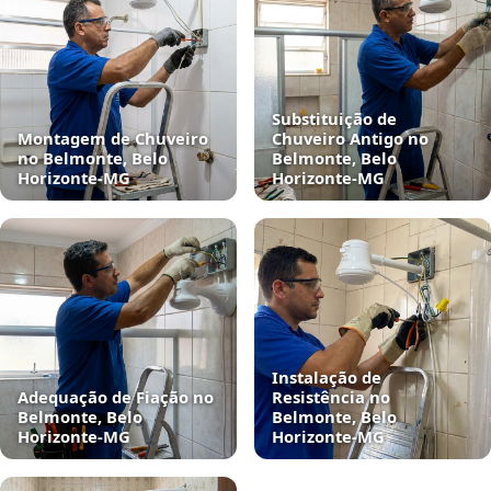
Substituição de
Montagem de Chuveiro
Chuveiro Antigo no
no Belmonte, Belo
Belmonte, Belo
Horizonte‑MG
Horizonte‑MG
Instalação de
Adequação de Fiação no
Resistência no
Belmonte, Belo
Belmonte, Belo
Horizonte‑MG
Horizonte‑MG