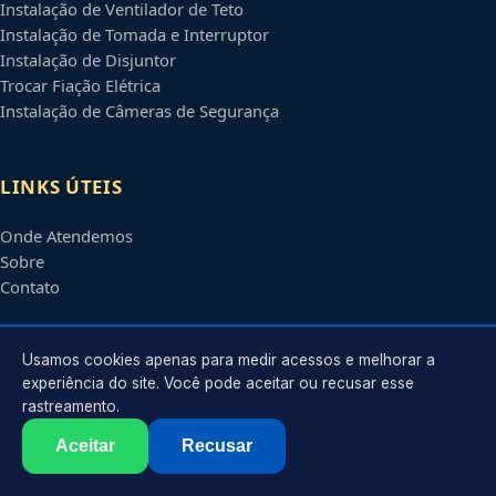
Instalação de Ventilador de Teto
Instalação de Tomada e Interruptor
Instalação de Disjuntor
Trocar Fiação Elétrica
Instalação de Câmeras de Segurança
LINKS ÚTEIS
Onde Atendemos
Sobre
Contato
CONTATO
Usamos cookies apenas para medir acessos e melhorar a
experiência do site. Você pode aceitar ou recusar esse
rastreamento.
Atendimento em
Belo Horizonte
-
MG
e regiões parceiras
contato@eletricistabelohorizonte.com.br
Aceitar
Recusar
©
2026
Eletricista em
Belo Horizonte
-
MG
. Todos os direitos reservados.
Política de Privacidade
·
Termos de Uso
·
Sitemap