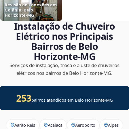
Revisão de Conexões em
Goiânia, Belo
Horizonte‑MG
Instalação de Chuveiro
Elétrico nos Principais
Bairros de Belo
Horizonte‑MG
Serviços de instalação, troca e ajuste de chuveiros
elétricos nos bairros de Belo Horizonte‑MG.
253
bairros atendidos em Belo Horizonte-MG
Aarão Reis
Acaiaca
Aeroporto
Alpes