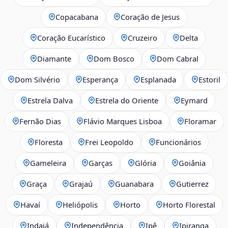
Copacabana
Coração de Jesus
Coração Eucarístico
Cruzeiro
Delta
Diamante
Dom Bosco
Dom Cabral
Dom Silvério
Esperança
Esplanada
Estoril
Estrela Dalva
Estrela do Oriente
Eymard
Fernão Dias
Flávio Marques Lisboa
Floramar
Floresta
Frei Leopoldo
Funcionários
Gameleira
Garças
Glória
Goiânia
Graça
Grajaú
Guanabara
Gutierrez
Havaí
Heliópolis
Horto
Horto Florestal
Indaiá
Independência
Ipê
Ipiranga