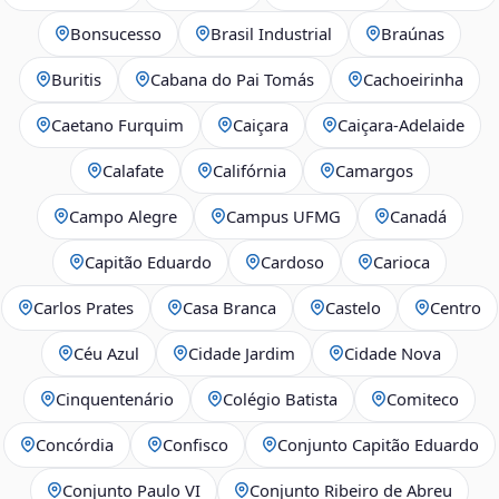
Bonsucesso
Brasil Industrial
Braúnas
Buritis
Cabana do Pai Tomás
Cachoeirinha
Caetano Furquim
Caiçara
Caiçara-Adelaide
Calafate
Califórnia
Camargos
Campo Alegre
Campus UFMG
Canadá
Capitão Eduardo
Cardoso
Carioca
Carlos Prates
Casa Branca
Castelo
Centro
Céu Azul
Cidade Jardim
Cidade Nova
Cinquentenário
Colégio Batista
Comiteco
Concórdia
Confisco
Conjunto Capitão Eduardo
Conjunto Paulo VI
Conjunto Ribeiro de Abreu