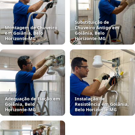
Substituição de
Montagem de Chuveiro
Chuveiro Antigo em
em Goiânia, Belo
Goiânia, Belo
Horizonte‑MG
Horizonte‑MG
Adequação de Fiação em
Instalação de
Goiânia, Belo
Resistência em Goiânia,
Horizonte‑MG
Belo Horizonte‑MG