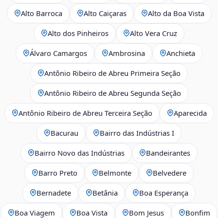
Alto Barroca
Alto Caiçaras
Alto da Boa Vista
Alto dos Pinheiros
Alto Vera Cruz
Álvaro Camargos
Ambrosina
Anchieta
Antônio Ribeiro de Abreu Primeira Seção
Antônio Ribeiro de Abreu Segunda Seção
Antônio Ribeiro de Abreu Terceira Seção
Aparecida
Bacurau
Bairro das Indústrias I
Bairro Novo das Indústrias
Bandeirantes
Barro Preto
Belmonte
Belvedere
Bernadete
Betânia
Boa Esperança
Boa Viagem
Boa Vista
Bom Jesus
Bonfim