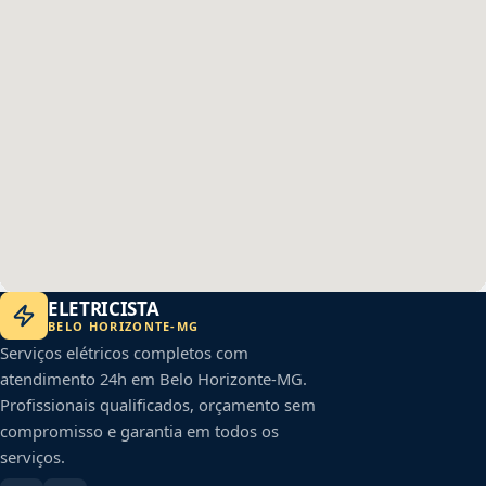
ELETRICISTA
BELO HORIZONTE
-
MG
Serviços elétricos completos com
atendimento 24h em
Belo Horizonte
-
MG
.
Profissionais qualificados, orçamento sem
compromisso e garantia em todos os
serviços.