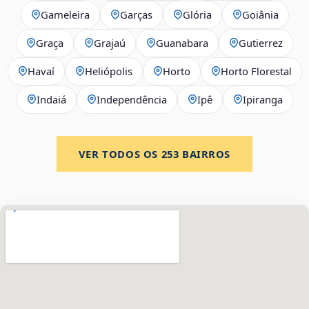
Gameleira
Garças
Glória
Goiânia
Graça
Grajaú
Guanabara
Gutierrez
Havaí
Heliópolis
Horto
Horto Florestal
Indaiá
Independência
Ipê
Ipiranga
VER TODOS OS
253
BAIRROS