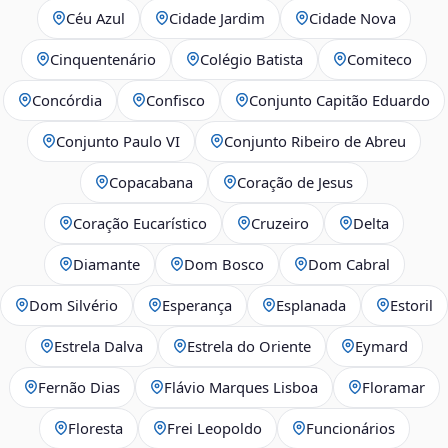
Céu Azul
Cidade Jardim
Cidade Nova
Cinquentenário
Colégio Batista
Comiteco
Concórdia
Confisco
Conjunto Capitão Eduardo
Conjunto Paulo VI
Conjunto Ribeiro de Abreu
Copacabana
Coração de Jesus
Coração Eucarístico
Cruzeiro
Delta
Diamante
Dom Bosco
Dom Cabral
Dom Silvério
Esperança
Esplanada
Estoril
Estrela Dalva
Estrela do Oriente
Eymard
Fernão Dias
Flávio Marques Lisboa
Floramar
Floresta
Frei Leopoldo
Funcionários