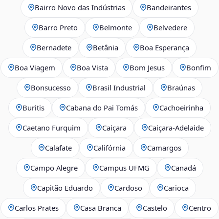
Bairro Novo das Indústrias
Bandeirantes
Barro Preto
Belmonte
Belvedere
Bernadete
Betânia
Boa Esperança
Boa Viagem
Boa Vista
Bom Jesus
Bonfim
Bonsucesso
Brasil Industrial
Braúnas
Buritis
Cabana do Pai Tomás
Cachoeirinha
Caetano Furquim
Caiçara
Caiçara-Adelaide
Calafate
Califórnia
Camargos
Campo Alegre
Campus UFMG
Canadá
Capitão Eduardo
Cardoso
Carioca
Carlos Prates
Casa Branca
Castelo
Centro