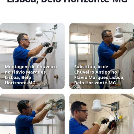
Montagem de Chuveiro
Substituição de
no Flávio Marques
Chuveiro Antigo no
Lisboa, Belo
Flávio Marques Lisboa,
Horizonte‑MG
Belo Horizonte‑MG