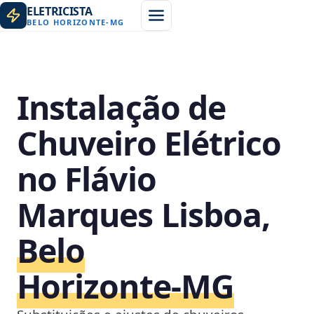
ELETRICISTA
BELO HORIZONTE
-
MG
Instalação de
Chuveiro Elétrico
no Flávio
Marques Lisboa,
Belo
Horizonte‑MG