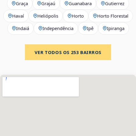
Graça
Grajaú
Guanabara
Gutierrez
Havaí
Heliópolis
Horto
Horto Florestal
Indaiá
Independência
Ipê
Ipiranga
VER TODOS OS
253
BAIRROS