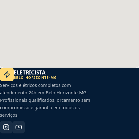
ELETRICISTA
BELO HORIZONTE
-
MG
Serviços elétricos completos com
atendimento 24h em
Belo Horizonte
-
MG
.
Profissionais qualificados, orçamento sem
compromisso e garantia em todos os
serviços.