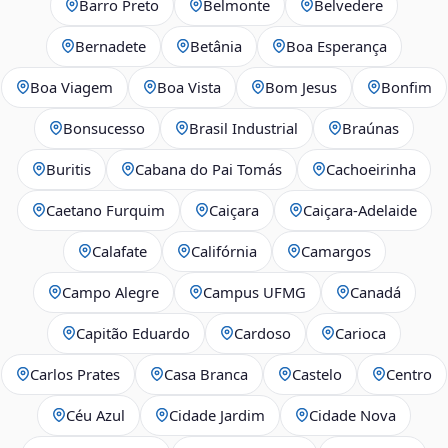
Barro Preto
Belmonte
Belvedere
Bernadete
Betânia
Boa Esperança
Boa Viagem
Boa Vista
Bom Jesus
Bonfim
Bonsucesso
Brasil Industrial
Braúnas
Buritis
Cabana do Pai Tomás
Cachoeirinha
Caetano Furquim
Caiçara
Caiçara-Adelaide
Calafate
Califórnia
Camargos
Campo Alegre
Campus UFMG
Canadá
Capitão Eduardo
Cardoso
Carioca
Carlos Prates
Casa Branca
Castelo
Centro
Céu Azul
Cidade Jardim
Cidade Nova