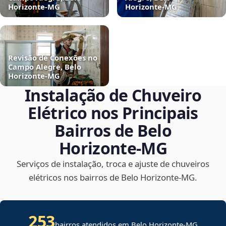
Horizonte‑MG
Horizonte‑MG
Revisão de Conexões no
Campo Alegre, Belo
Horizonte‑MG
Instalação de Chuveiro
Elétrico nos Principais
Bairros de Belo
Horizonte‑MG
Serviços de instalação, troca e ajuste de chuveiros
elétricos nos bairros de Belo Horizonte‑MG.
253
bairros atendidos em Belo Horizonte-MG