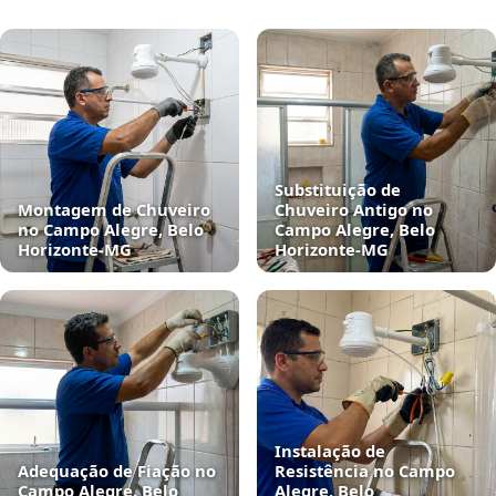
Substituição de
Montagem de Chuveiro
Chuveiro Antigo no
no Campo Alegre, Belo
Campo Alegre, Belo
Horizonte‑MG
Horizonte‑MG
Instalação de
Adequação de Fiação no
Resistência no Campo
Campo Alegre, Belo
Alegre, Belo