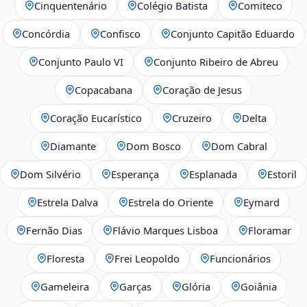
Cinquentenário
Colégio Batista
Comiteco
Concórdia
Confisco
Conjunto Capitão Eduardo
Conjunto Paulo VI
Conjunto Ribeiro de Abreu
Copacabana
Coração de Jesus
Coração Eucarístico
Cruzeiro
Delta
Diamante
Dom Bosco
Dom Cabral
Dom Silvério
Esperança
Esplanada
Estoril
Estrela Dalva
Estrela do Oriente
Eymard
Fernão Dias
Flávio Marques Lisboa
Floramar
Floresta
Frei Leopoldo
Funcionários
Gameleira
Garças
Glória
Goiânia