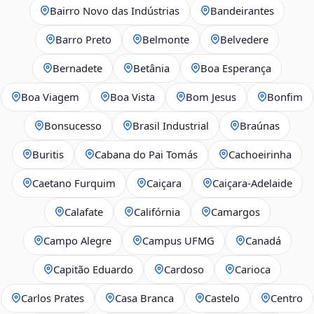
Bairro Novo das Indústrias
Bandeirantes
Barro Preto
Belmonte
Belvedere
Bernadete
Betânia
Boa Esperança
Boa Viagem
Boa Vista
Bom Jesus
Bonfim
Bonsucesso
Brasil Industrial
Braúnas
Buritis
Cabana do Pai Tomás
Cachoeirinha
Caetano Furquim
Caiçara
Caiçara-Adelaide
Calafate
Califórnia
Camargos
Campo Alegre
Campus UFMG
Canadá
Capitão Eduardo
Cardoso
Carioca
Carlos Prates
Casa Branca
Castelo
Centro