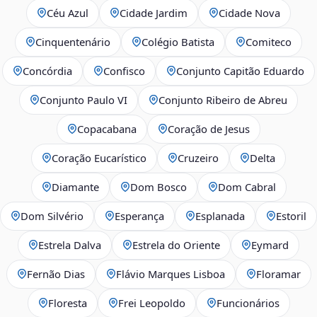
Céu Azul
Cidade Jardim
Cidade Nova
Cinquentenário
Colégio Batista
Comiteco
Concórdia
Confisco
Conjunto Capitão Eduardo
Conjunto Paulo VI
Conjunto Ribeiro de Abreu
Copacabana
Coração de Jesus
Coração Eucarístico
Cruzeiro
Delta
Diamante
Dom Bosco
Dom Cabral
Dom Silvério
Esperança
Esplanada
Estoril
Estrela Dalva
Estrela do Oriente
Eymard
Fernão Dias
Flávio Marques Lisboa
Floramar
Floresta
Frei Leopoldo
Funcionários