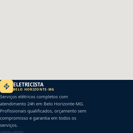
ELETRICISTA
BELO HORIZONTE
-
MG
Serviços elétricos completos com
atendimento 24h em
Belo Horizonte
-
MG
.
Profissionais qualificados, orçamento sem
compromisso e garantia em todos os
serviços.