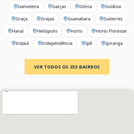
Gameleira
Garças
Glória
Goiânia
Graça
Grajaú
Guanabara
Gutierrez
Havaí
Heliópolis
Horto
Horto Florestal
Indaiá
Independência
Ipê
Ipiranga
VER TODOS OS
253
BAIRROS