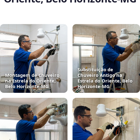
Substituição de
Montagem de Chuveiro
Chuveiro Antigo na
na Estrela do Oriente,
Estrela do Oriente, Belo
Belo Horizonte‑MG
Horizonte‑MG