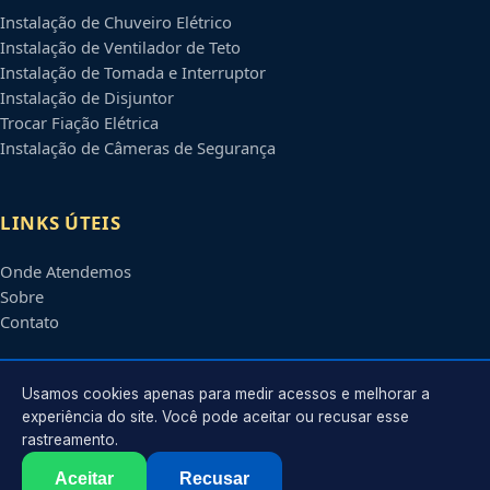
Instalação de Chuveiro Elétrico
Instalação de Ventilador de Teto
Instalação de Tomada e Interruptor
Instalação de Disjuntor
Trocar Fiação Elétrica
Instalação de Câmeras de Segurança
LINKS ÚTEIS
Onde Atendemos
Sobre
Contato
CONTATO
Usamos cookies apenas para medir acessos e melhorar a
experiência do site. Você pode aceitar ou recusar esse
rastreamento.
Atendimento em
Belo Horizonte
-
MG
e regiões parceiras
contato@eletricistabelohorizonte.com.br
Aceitar
Recusar