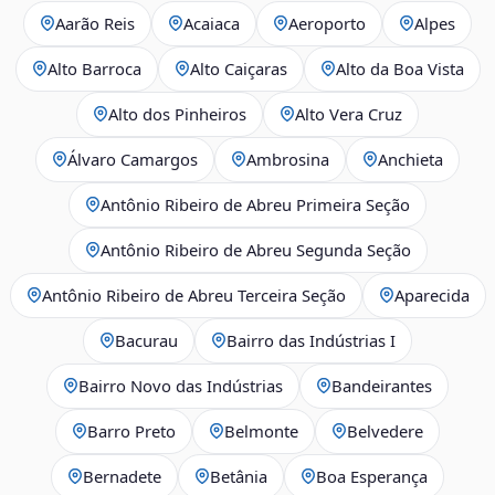
Aarão Reis
Acaiaca
Aeroporto
Alpes
Alto Barroca
Alto Caiçaras
Alto da Boa Vista
Alto dos Pinheiros
Alto Vera Cruz
Álvaro Camargos
Ambrosina
Anchieta
Antônio Ribeiro de Abreu Primeira Seção
Antônio Ribeiro de Abreu Segunda Seção
Antônio Ribeiro de Abreu Terceira Seção
Aparecida
Bacurau
Bairro das Indústrias I
Bairro Novo das Indústrias
Bandeirantes
Barro Preto
Belmonte
Belvedere
Bernadete
Betânia
Boa Esperança