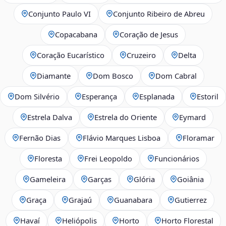
Conjunto Paulo VI
Conjunto Ribeiro de Abreu
Copacabana
Coração de Jesus
Coração Eucarístico
Cruzeiro
Delta
Diamante
Dom Bosco
Dom Cabral
Dom Silvério
Esperança
Esplanada
Estoril
Estrela Dalva
Estrela do Oriente
Eymard
Fernão Dias
Flávio Marques Lisboa
Floramar
Floresta
Frei Leopoldo
Funcionários
Gameleira
Garças
Glória
Goiânia
Graça
Grajaú
Guanabara
Gutierrez
Havaí
Heliópolis
Horto
Horto Florestal