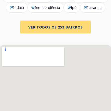
Indaiá
Independência
Ipê
Ipiranga
VER TODOS OS
253
BAIRROS