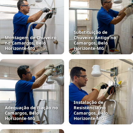
Substituição de
Montagem de Chuveiro
Chuveiro Antigo no
no Camargos, Belo
Camargos, Belo
Horizonte‑MG
Horizonte‑MG
Instalação de
Adequação de Fiação no
Resistência no
Camargos, Belo
Camargos, Belo
Horizonte‑MG
Horizonte‑MG