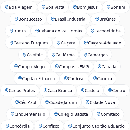
Boa Viagem
Boa Vista
Bom Jesus
Bonfim
Bonsucesso
Brasil Industrial
Braúnas
Buritis
Cabana do Pai Tomás
Cachoeirinha
Caetano Furquim
Caiçara
Caiçara-Adelaide
Calafate
Califórnia
Camargos
Campo Alegre
Campus UFMG
Canadá
Capitão Eduardo
Cardoso
Carioca
Carlos Prates
Casa Branca
Castelo
Centro
Céu Azul
Cidade Jardim
Cidade Nova
Cinquentenário
Colégio Batista
Comiteco
Concórdia
Confisco
Conjunto Capitão Eduardo